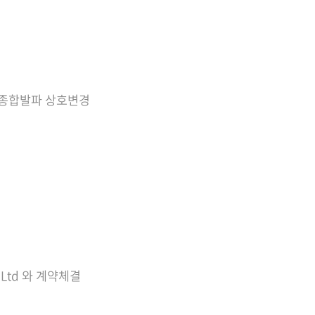
종합발파 상호변경
.,Ltd 와 계약체결