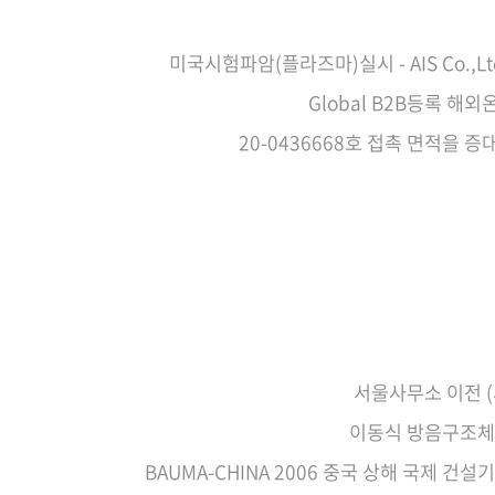
미국시험파암(플라즈마)실시 - AIS Co.,L
Global B2B등록 해
20-0436668호 접촉 면적을 
서울사무소 이전 
이동식 방음구조체
BAUMA-CHINA 2006 중국 상해 국제 건