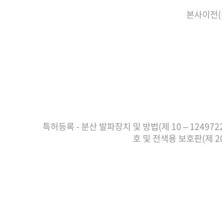
본사이전(
특허등록 - 분산 발파장치 및 방법(제 10 – 124972
호 및 전색용 보호판(제 20