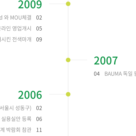
2009
td 와 MOU체결
02
외온라인 영업개시
05
증대시킨 전색마개
09
2007
04
BAUMA 독일
2006
(서울시 성동구)
02
 실용실안 등록
06
설기계 박람회 참관
11