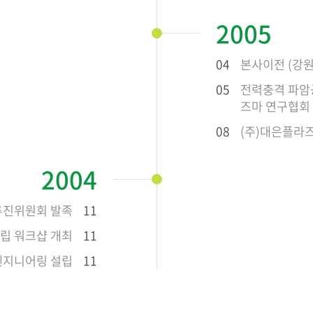
2005
04
본사이전 (강원
05
전력충격 파암공
즈마 연구협회
08
(주)대은플라
2004
추진위원회 발족
11
립 워크샵 개최
11
엔지니어링 설립
11