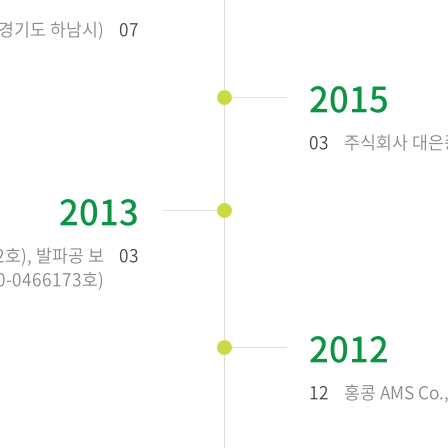
경기도 하남시)
07
2015
03
주식회사 대은
2013
2호), 발파공 보
03
-0466173호)
2012
12
홍콩 AMS Co