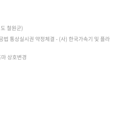
도 철원군)
법 통상실시권 약정체결 - (사) 한국가속기 및 플라
즈마 상호변경